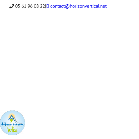
Skip
05 61 96 08 22
|
contact@horizonvertical.net
to
content