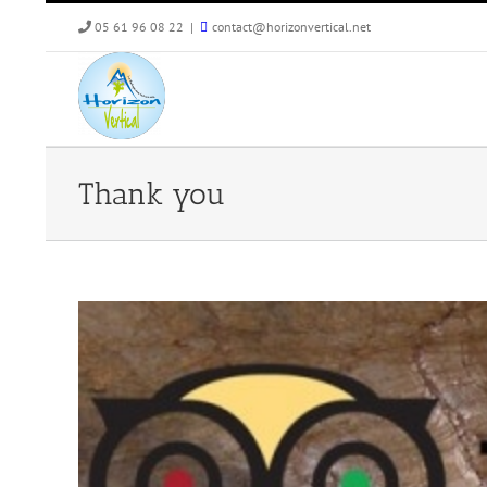
Skip
05 61 96 08 22
|
contact@horizonvertical.net
to
content
Thank you
View
Larger
Image