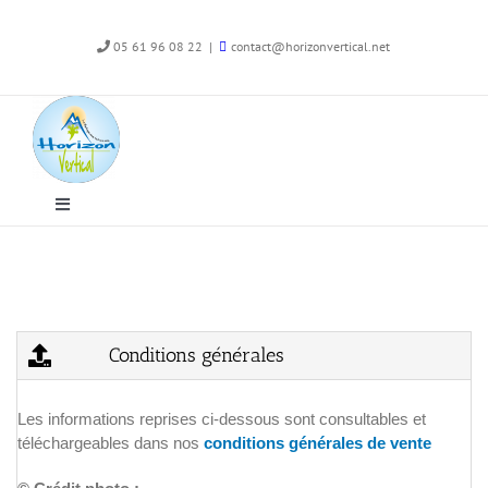
Passer
au
05 61 96 08 22
|
contact@horizonvertical.net
contenu
Navigation
à
bascule
Qui sommes-nous
… et vous qui êtes-vous ?
Conditions générales
Canyoning
Les informations reprises ci-dessous sont consultables et
téléchargeables dans nos
conditions générales de vente
Roc Aventure